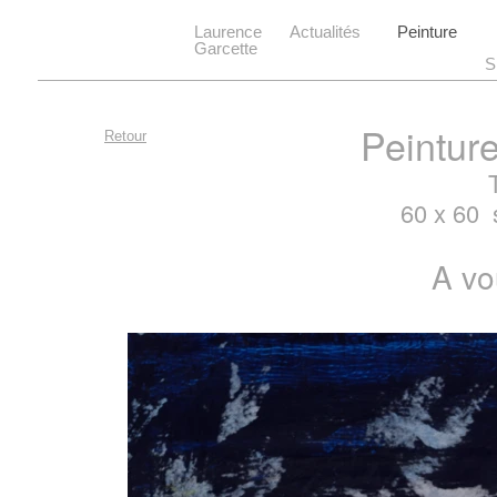
Laurence
Actualités
Peinture
Garcette
S
Peinture
Retour
60 x 60 s
A vo